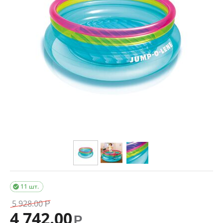
11 шт.

5 928.00
Р
4 742.00
Р