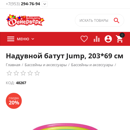
+7(953)
294-76-94
expand_more

0





МЕНЮ

Надувной батут Jump, 203*69 см
Главная
/
Бассейны и аксессуары
/
Бассейны и аксессуары
/
Детские бассейны
/
Батуты надувные
/
СКИДКА
20%
КОД:
48267