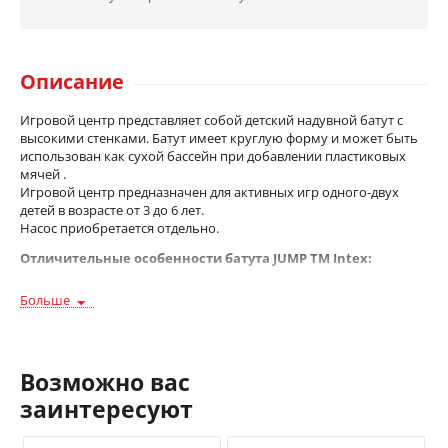
Описание
Игровой центр представляет собой детский надувной батут с
высокими стенками. Батут имеет круглую форму и может быть
использован как сухой бассейн при добавлении пластиковых
мячей .
Игровой центр предназначен для активных игр одного-двух
детей в возрасте от 3 до 6 лет.
Насос приобретается отдельно.
Отличительные особенности батута JUMP ТМ Intex:
Возможность использовать как в помещении, так и на
Больше
улице.
При добавлении 100-200 мячиков этот батут превратиться
в великолепный огромный сухой бассейн!
Возможно вас
Характеристики:
заинтересуют
Размер - диаметр 203 см, высота 69 см.
Максимальная нагрузка - 54 кг.