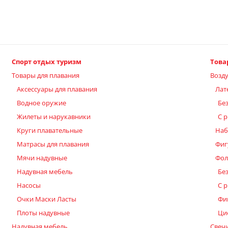
Спорт отдых туризм
Това
Товары для плавания
Возд
Аксессуары для плавания
Лат
Водное оружие
Бе
Жилеты и нарукавники
С 
Круги плавательные
Наб
Матрасы для плавания
Фиг
Мячи надувные
Фол
Надувная мебель
Бе
Насосы
С 
Очки Маски Ласты
Фи
Плоты надувные
Ци
Надувная мебель
Свечи