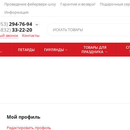
Проведение фейерверк-шоу
Гарантия и возврат
Подарочные се
Информация
953)
294-76-94
expand_more
4832)
33-22-20
ый звонок
Контакты
ТОВАРЫ ДЛЯ
С
ПЕТАРДЫ
ГИРЛЯНДЫ

ПРАЗДНИКА


Мой профиль
Редактировать профиль