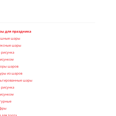
ры для праздника
ушные шары
ексные шары
з рисунка
рисунком
оры шаров
уры из шаров
ьгированные шары
з рисунка
рисунком
гурные
фры
 для торта