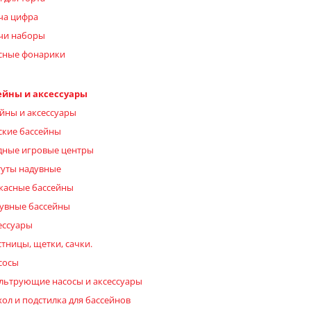
ча цифра
чи наборы
сные фонарики
ейны и аксессуары
йны и аксессуары
ские бассейны
дные игровые центры
туты надувные
касные бассейны
увные бассейны
ессуары
стницы, щетки, сачки.
сосы
льтрующие насосы и аксессуары
хол и подстилка для бассейнов