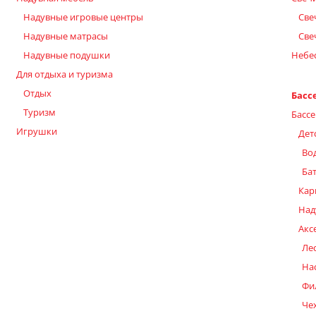
Надувные игровые центры
Све
Надувные матрасы
Све
Надувные подушки
Небе
Для отдыха и туризма
Отдых
Басс
Туризм
Бассе
Игрушки
Дет
Во
Ба
Кар
Над
Акс
Ле
На
Фи
Че