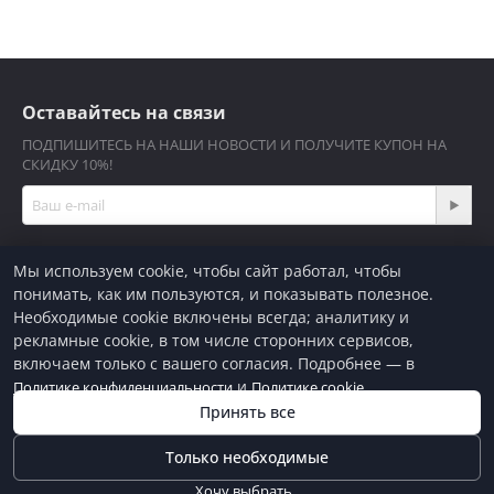
Оставайтесь на связи
ПОДПИШИТЕСЬ НА НАШИ НОВОСТИ И ПОЛУЧИТЕ КУПОН НА
СКИДКУ 10%!
Мы используем cookie, чтобы сайт работал, чтобы
понимать, как им пользуются, и показывать полезное.
Необходимые cookie включены всегда; аналитику и
Кабинет покупателя
рекламные cookie, в том числе сторонних сервисов,
включаем только с вашего согласия. Подробнее — в
Магазин
и
.
Политике конфиденциальности
Политике cookie
Контакты
Принять все
Только необходимые
© 2008-2026 Большой Фейерверк. Информация на сайте не
является публичной офертой. Перед оплатой, цены и наличие
Хочу выбрать