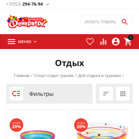
+7(953)
294-76-94
expand_more

0





МЕНЮ

Отдых
Главная
/
Спорт отдых туризм
/
Для отдыха и туризма
/

Фильтры


СКИДКА
СКИДКА
20%
20%