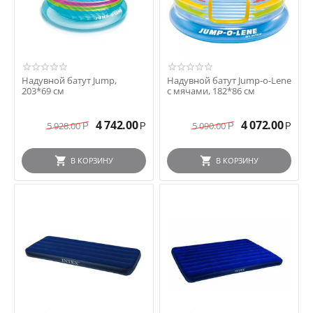
Надувной батут Jump,
Надувной батут Jump-o-Lene
203*69 см
с мячами, 182*86 см
4 742.00
4 072.00
5 928.00
5 090.00
Р
Р
Р
Р
В КОРЗИНУ
В КОРЗИНУ