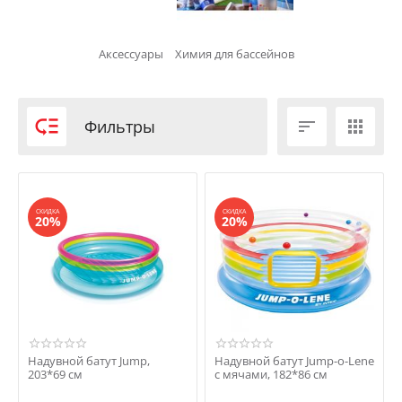
Аксессуары
Химия для бассейнов

Фильтры


СКИДКА
СКИДКА
20%
20%
Надувной батут Jump,
Надувной батут Jump-o-Lene
203*69 см
с мячами, 182*86 см