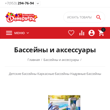
+7(953)
294-76-94
expand_more

0





МЕНЮ

Бассейны и аксессуары
Главная
/
Бассейны и аксессуары
/
Детские бассейны
Каркасные бассейны
Надувные бассейны