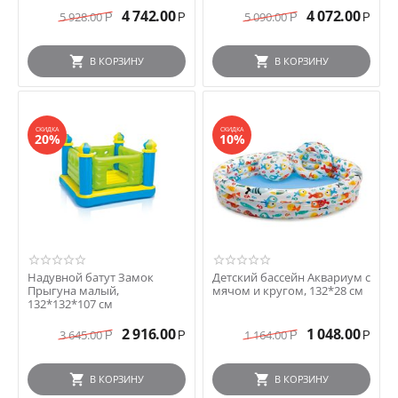
4 742.00
4 072.00
5 928.00
5 090.00
Р
Р
Р
Р
В КОРЗИНУ
В КОРЗИНУ
СКИДКА
СКИДКА
20%
10%
Надувной батут Замок
Детский бассейн Аквариум с
Прыгуна малый,
мячом и кругом, 132*28 см
132*132*107 см
2 916.00
1 048.00
3 645.00
1 164.00
Р
Р
Р
Р
В КОРЗИНУ
В КОРЗИНУ