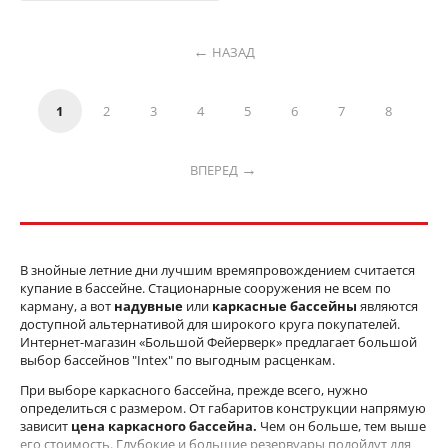
НАЗАД
1
2
3
4
5
6
7
8
ВПЕРЕД
В знойные летние дни лучшим времяпровождением считается
купание в бассейне. Стационарные сооружения не всем по
карману, а вот
надувные
или
каркасные бассейны
являются
доступной альтернативой для широкого круга покупателей.
Интернет-магазин «Большой Фейерверк» предлагает большой
выбор бассейнов "Intex" по выгодным расценкам.
При выборе каркасного бассейна, прежде всего, нужно
определиться с размером. От габаритов конструкции напрямую
зависит
цена каркасного бассейна.
Чем он больше, тем выше
его стоимость. Глубокие и большие резервуары подойдут для