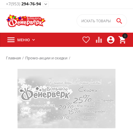
+7(953)
294-76-94
expand_more

0





МЕНЮ

Главная
/
Промо-акции и скидки
/