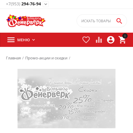
+7(953)
294-76-94
expand_more

0





МЕНЮ

Главная
/
Промо-акции и скидки
/