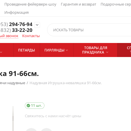
Проведение фейерверк-шоу
Гарантия и возврат
Подарочные се
Информация
953)
294-76-94
expand_more
4832)
33-22-20
ый звонок
Контакты
ТОВАРЫ ДЛЯ
С
ПЕТАРДЫ
ГИРЛЯНДЫ

ПРАЗДНИКА


а 91-66см.
ячи надувные
/
Надувная Игрушка-неваляшка 91-66см.
11 шт.

Свяжитесь с нами насчёт цены