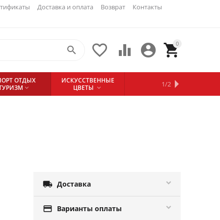
ртификаты
Доставка и оплата
Возврат
Контакты
0





БАССЕЙНЫ
ПРОВЕДЕНИЕ
ДЛЯ
ПОРТ ОТДЫХ
ИСКУССТВЕННЫЕ
И
1/2
КОНТАКТЫ
БАТУТЫ
ФЕЙЕРВЕРК-
ОТДЫХА И
ТУРИЗМ
ЦВЕТЫ
АКСЕССУАРЫ


ТУРИЗМА
ШОУ



Доставка

Варианты оплаты