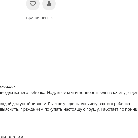
Бренд
INTEX
tex 44672).
чение для вашего ребёнка. Надувной мини бопперс предназначен для де
 водой для устойчивости. Если не уверены есть ли у вашего ребенка
о выяснить, прежде чем покупать настоящую грушу. Работает по прин
ды - 0,30 мм