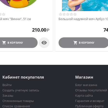
й мяч "Винни", 51 см
Большой надувной мяч Арбуз 10
210.00
7
Р

В КОРЗИНУ
В КОРЗИНУ
Кабинет покупателя
Магазин
Войти
Блог магазина
Создать учетную запись
Отзывы покупателей
Заказы
Карта сайта
Отложенные товары
Гарантия и возврат
Список сравнения
Публичная оферта