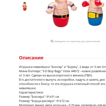

Наведите на картинку для увеличения
Описание
Игрушка-неваляшка "Боксер" и "Борец", 2 вида, от 3 лет (In
Мини бопперс "3-D Bop Bags" Intex 44672 - новое развле
от 3 лет. Cделан из высокопрочного винила (ПВХ).
Его достаточного вынуть из коробки, надуть и залить дно
способности к боксу, то эта игрушка отличный способ эт
неваляшки.
Характеристики:
Размер "Боксера": 91х51 см
Размер "Борца-реслера": 91х72 см
Материал: винил, верх игрушки - 0,20 мм, резервуар для во