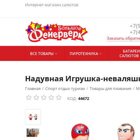
Интернет магазин салютов
+7(
+7(
Заказать обратн
БАТАРЕИ
ВСЕ ТОВАРЫ
ПИРОТЕХНИКА


САЛЮТОВ
Надувная Игрушка-неваляшк
Главная
/
Спорт отдых туризм
/
Товары для плавания
/
М
КОД:
44672