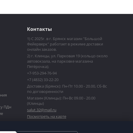
Контакты
1) С 2025г. в г. Брянск магазин "Большой
Фейерверк" работает в режиме доставки
онлайн заказов.
2) г. Клинцы, ул. Парковая 19 (кольцо около
автовокзала, на парковке магазина
Пятёрочка);
+7-953-294-76-94
+7 (4832) 33-22-20
Доставка (Брянск): Пн-Пт 10.00 - 20.00, Сб-Вс
и
по договоренности
ания
Магазин (Клинцы): Пн-Вс 09.00 - 20.00
(Клинцы)
ку ПДн
salut.32@mail.ru
ие
Посмотреть на карте
ИП Егоров Александр Владимирович, ИНН
323306089468, ОГРНИП 311325623100149
оплаты