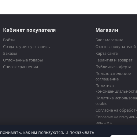
Кабинет покупателя
Магазин
Войти
Блог магазина
Создать учетную запись
Отзывы покупателей
Заказы
Карта сайта
Отложенные товары
Гарантия и возврат
Список сравнения
Публичная оферта
Пользовательское
соглашение
Политика
конфиденциальност
Политика использов
cookie
Согласие на обработ
Согласие на получен
рекламы
Условия возврата
 понимать, как им пользуются, и показывать
Условия доставки и 