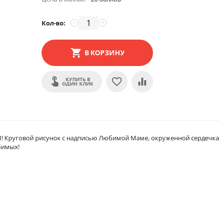
Кол-во:
−
+
В КОРЗИНУ
КУПИТЬ В
ОДИН КЛИК
Ы! Круговой рисунок с надписью Любимой Маме, окруженной сердечк
юбимых!