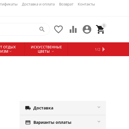
ртификаты
Доставка и оплата
Возврат
Контакты
0





БАССЕЙНЫ
ПРОВЕДЕНИЕ
ДЛЯ
Т ОТДЫХ
ИСКУССТВЕННЫЕ
И
1/2
КОНТАКТЫ
БАТУТЫ
ФЕЙЕРВЕРК-
ОТДЫХА И
РИЗМ
ЦВЕТЫ
АКСЕССУАРЫ


ТУРИЗМА
ШОУ



Доставка

Варианты оплаты