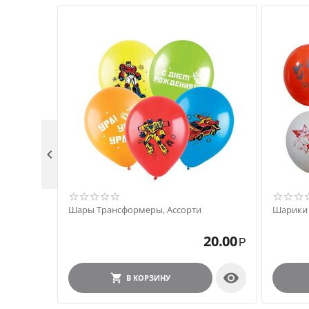

Шары Трансформеры, Ассорти
Шарики 
20.00
Р

В КОРЗИНУ