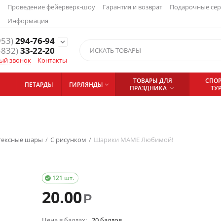
Проведение фейерверк-шоу
Гарантия и возврат
Подарочные се
Информация
953)
294-76-94
expand_more
4832)
33-22-20
ый звонок
Контакты
ТОВАРЫ ДЛЯ
СПОР
ПЕТАРДЫ
ГИРЛЯНДЫ

ПРАЗДНИКА
ТУ

тексные шары
/
С рисунком
/
Шарики МАМЕ Любимой!
121 шт.

20.00
Р
Цена в баллах:
20 баллов