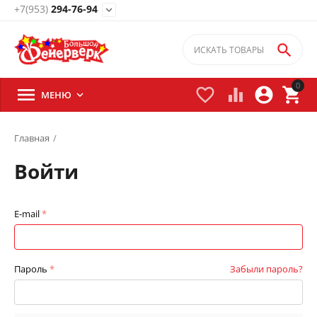
+7(953)
294-76-94
expand_more

0





МЕНЮ

Главная
/
Войти
E-mail
Пароль
Забыли пароль?